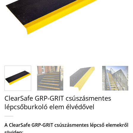
ClearSafe GRP-GRIT csúszásmentes
lépcsőburkoló elem élvédővel
A ClearSafe GRP-GRIT csúszásmentes lépcső elemekről
röviden: