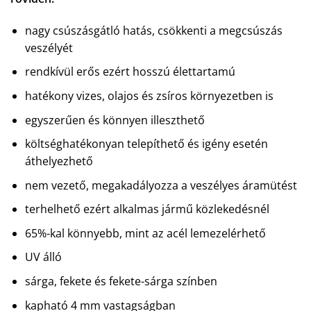
nagy csúszásgátló hatás, csökkenti a megcsúszás
veszélyét
rendkívül erős ezért hosszú élettartamú
hatékony vizes, olajos és zsíros környezetben is
egyszerűen és könnyen illeszthető
költséghatékonyan telepíthető és igény esetén
áthelyezhető
nem vezető, megakadályozza a veszélyes áramütést
terhelhető ezért alkalmas jármű közlekedésnél
65%-kal könnyebb, mint az acél lemezelérhető
UV álló
sárga, fekete és fekete-sárga színben
kapható 4 mm vastagságban