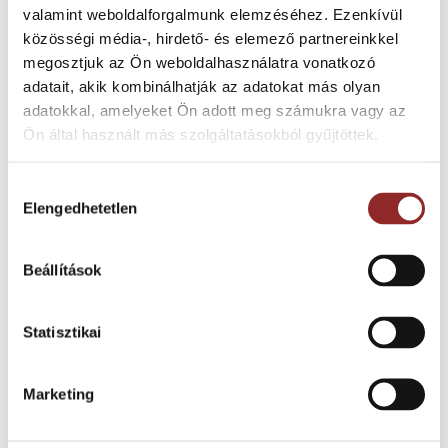
valamint weboldalforgalmunk elemzéséhez. Ezenkívül
Kategóriák:
GRP-GRIT LEMEZEK ÉS RÁCSOK
,
CSÚSZÁSMENTESÍTÉS
közösségi média-, hirdető- és elemező partnereinkkel
Címkék:
csúszásmentesítés
,
GRP-GRIT csúszásmentes megoldás
,
GRP-
megosztjuk az Ön weboldalhasználatra vonatkozó
GRIT törhetetlen megoldás
adatait, akik kombinálhatják az adatokat más olyan
adatokkal, amelyeket Ön adott meg számukra vagy az
Ön által használt más szolgáltatásokból gyűjtöttek.
Hozzájárulás
LEÍRÁS
Elengedhetetlen
kiválasztása
Csúszásmentes GRP-GRIT lépcsőburkoló elem a
lépcsők és a lépcsőélek burkolására
Beállítások
Statisztikai
Hővezetés:0.2w/mK
Szakítószilárdság:123MPa
Marketing
Hajlítószilárdság: 193MPa
Tűzvédelmi osztályozás Bfl-s1 MSZ EN 13501-1:2007