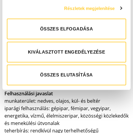
A1:2010 szerint
Részletek megjelenítése
Szakító modulusa legalább 7.1GPa így akár hétszer
erősebb, mint az azonos súlyú lágyacél
ÖSSZES ELFOGADÁSA
Vastagság: 4 mm (durva szemcseméret)
Járásirány szerinti szélesség: 250 mm vagy 350 mm
KIVÁLASZTOTT ENGEDÉLYEZÉSE
Élvédő mérete: 250 mm / 30 mm vagy 350 mm / 55 mm
(vízszintes / függőleges)
ÖSSZES ELUTASÍTÁSA
Felhasználási javaslat
munkaterület: nedves, olajos, kül- és beltér
iparági felhasználás: gépipar, fémipar, vegyipar,
energetika, vízmű, élelmiszeripar, közösségi közlekedők
és menekülési útvonalak
teherbírás: rendkívül nagy terhelhetőségű