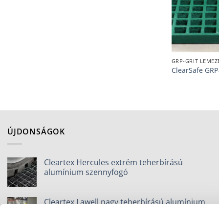
GRP-GRIT LEMEZ
ClearSafe GRP
ÚJDONSÁGOK
Cleartex Hercules extrém teherbírású
alumínium szennyfogó
Cleartex Lawell nagy teherbírású alumínium
szennyfogó