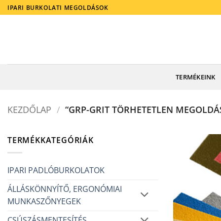
Skip
IPARI BURKOLATI MEGOLDÁSOK
to
content
TERMÉKEINK
KEZDŐLAP
/
“GRP-GRIT TÖRHETETLEN MEGOLDÁS
TERMÉKKATEGÓRIÁK
IPARI PADLÓBURKOLATOK
ÁLLÁSKÖNNYÍTŐ, ERGONÓMIAI
MUNKASZŐNYEGEK
CSÚSZÁSMENTESÍTÉS