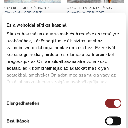
GRP-GRIT LEMEZEK ÉS RÁCSOK
GRP-GRIT LEMEZEK ÉS RÁCSOK
ClearSafe GRP-GRIT
ClearSafe GRP-GRIT
csúszásmentes lap rámpák,
csúszásmentes lépcső élvédő
feljárók burkolatára
lap
Ez a weboldal sütiket használ
Sütiket használunk a tartalmak és hirdetések személyre
szabásához, közösségi funkciók biztosításához,
valamint weboldalforgalmunk elemzéséhez. Ezenkívül
közösségi média-, hirdető- és elemező partnereinkkel
megosztjuk az Ön weboldalhasználatra vonatkozó
adatait, akik kombinálhatják az adatokat más olyan
adatokkal, amelyeket Ön adott meg számukra vagy az
Ön által használt más szolgáltatásokból gyűjtöttek.
Hozzájárulás
GRP-GRIT LEMEZEK ÉS RÁCSOK
Elengedhetetlen
ClearSafe GRP-GRIT
kiválasztása
csúszásmentes
lépcsőburkoló elem élvédővel
Beállítások