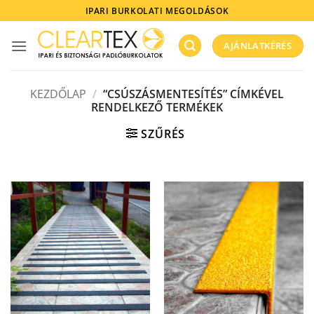
Skip
IPARI BURKOLATI MEGOLDÁSOK
to
content
AJÁNLATKÉRÉS
KEZDŐLAP
/
“CSÚSZÁSMENTESÍTÉS” CÍMKÉVEL
RENDELKEZŐ TERMÉKEK
SZŰRÉS