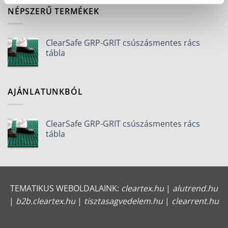
NÉPSZERŰ TERMÉKEK
ClearSafe GRP-GRIT csúszásmentes rács
tábla
AJÁNLATUNKBÓL
ClearSafe GRP-GRIT csúszásmentes rács
tábla
TEMATIKUS WEBOLDALAINK:
cleartex.hu
|
alutrend.hu
|
b2b.cleartex.hu
|
tisztasagvedelem.hu
|
clearrent.hu