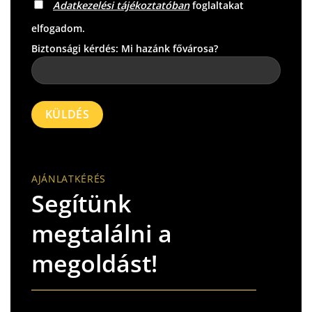
Adatkezelési tájékoztatóban
foglaltakat
elfogadom.
Biztonsági kérdés: Mi hazánk fővárosa?
Please
leave
this
field
empty.
AJÁNLATKÉRÉS
Segítünk
megtalálni a
megoldást!