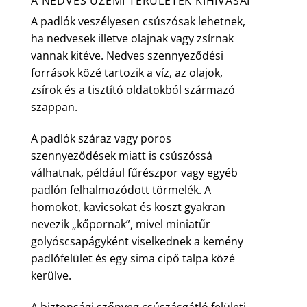
A NEDVES ÜZEMI TERÜLETEK KIHÍVÁSAI
A padlók veszélyesen csúszósak lehetnek,
ha nedvesek illetve olajnak vagy zsírnak
vannak kitéve. Nedves szennyeződési
források közé tartozik a víz, az olajok,
zsírok és a tisztító oldatokból származó
szappan.
A padlók száraz vagy poros
szennyeződések miatt is csúszóssá
válhatnak, például fűrészpor vagy egyéb
padlón felhalmozódott törmelék. A
homokot, kavicsokat és koszt gyakran
nevezik „kőpornak”, mivel miniatűr
golyóscsapágyként viselkednek a kemény
padlófelület és egy sima cipő talpa közé
kerülve.
A biztonsági szőnyeg csúszásgátló felületi