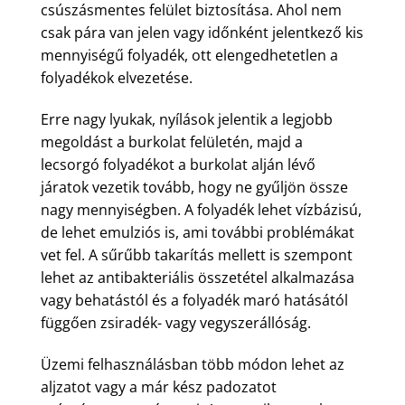
csúszásmentes felület biztosítása. Ahol nem
csak pára van jelen vagy időnként jelentkező kis
mennyiségű folyadék, ott elengedhetetlen a
folyadékok elvezetése.
Erre nagy lyukak, nyílások jelentik a legjobb
megoldást a burkolat felületén, majd a
lecsorgó folyadékot a burkolat alján lévő
járatok vezetik tovább, hogy ne gyűljön össze
nagy mennyiségben. A folyadék lehet vízbázisú,
de lehet emulziós is, ami további problémákat
vet fel. A sűrűbb takarítás mellett is szempont
lehet az antibakteriális összetétel alkalmazása
vagy behatástól és a folyadék maró hatásától
függően zsiradék- vagy vegyszerállóság.
Üzemi felhasználásban több módon lehet az
aljzatot vagy a már kész padozatot