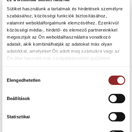
Sütiket használunk a tartalmak és hirdetések személyre
HATÉKONY
szabásához, közösségi funkciók biztosításához,
FOLYADÉKÁTVEZETŐ
valamint weboldalforgalmunk elemzéséhez. Ezenkívül
KÉPESSÉG
közösségi média-, hirdető- és elemező partnereinkkel
megosztjuk az Ön weboldalhasználatra vonatkozó
adatait, akik kombinálhatják az adatokat más olyan
Az adott környezetben, az adott
adatokkal, amelyeket Ön adott meg számukra vagy az
szennyeződés mellett a legjobb
Ön által használt más szolgáltatásokból gyűjtöttek.
hatékonysággal képes átengedni
magán a folyadékot és az esetleges
Hozzájárulás
szilárd termelési törmeléket, és
Elengedhetetlen
kiválasztása
mindemellett maximális tapadást
biztosítson, de a forgó mozgásokat se
gátolja.
Beállítások
A kerek nyílások tudják a
Statisztikai
leghatékonyabban magukba rejteni
a nagyobb átmérőjű hulladékot és a