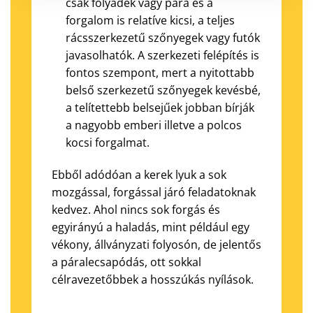
csak folyadék vagy pára és a
forgalom is relatíve kicsi, a teljes
rácsszerkezetű szőnyegek vagy futók
javasolhatók. A szerkezeti felépítés is
fontos szempont, mert a nyitottabb
belső szerkezetű szőnyegek kevésbé,
a telítettebb belsejűek jobban bírják
a nagyobb emberi illetve a polcos
kocsi forgalmat.
Ebből adódóan a kerek lyuk a sok
mozgással, forgással járó feladatoknak
kedvez. Ahol nincs sok forgás és
egyirányú a haladás, mint például egy
vékony, állványzati folyosón, de jelentős
a páralecsapódás, ott sokkal
célravezetőbbek a hosszúkás nyílások.