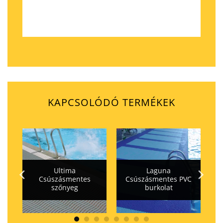
KAPCSOLÓDÓ TERMÉKEK
Ultima
Laguna
Csúszásmentes
Csúszásmentes PVC
szőnyeg
burkolat