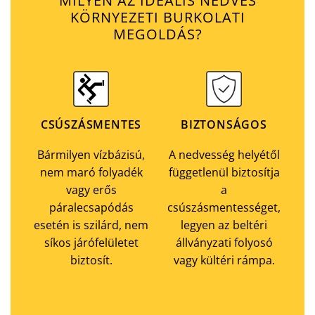
MILYEN AZ IDEÁLIS NEDVES
KÖRNYEZETI BURKOLATI
MEGOLDÁS?
CSÚSZÁSMENTES
BIZTONSÁGOS
Bármilyen vízbázisú,
A nedvesség helyétől
nem maró folyadék
függetlenül biztosítja
vagy erős
a
páralecsapódás
csúszásmentességet,
esetén is szilárd, nem
legyen az beltéri
síkos járófelületet
állványzati folyosó
biztosít.
vagy kültéri rámpa.