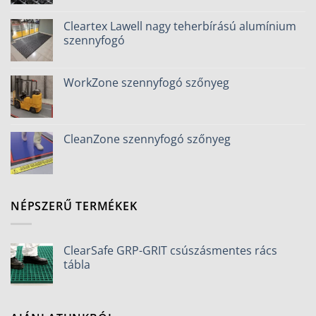
Cleartex Lawell nagy teherbírású alumínium
szennyfogó
WorkZone szennyfogó szőnyeg
CleanZone szennyfogó szőnyeg
NÉPSZERŰ TERMÉKEK
ClearSafe GRP-GRIT csúszásmentes rács
tábla