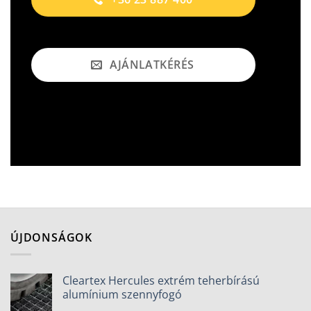
AJÁNLATKÉRÉS
ÚJDONSÁGOK
Cleartex Hercules extrém teherbírású
alumínium szennyfogó