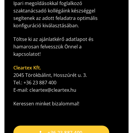
Ipari megoldásokkal foglalkozó
szaktanácsadó kollégáink készséggel
segítenek az adott feladatra optimális
konfiguráció kiválasztásában.
Töltse ki az ajánlatkérő adatlapot és
hamarosan felvesszük Önnel a
kapcsolatot!
Cleartex Kft.
2045 Törökbálint, Hosszúrét u. 3.
Tel.:
+36 23 887 400
E-mail:
cleartex@cleartex.hu
Keressen minket bizalommal!
+36 23 887 400