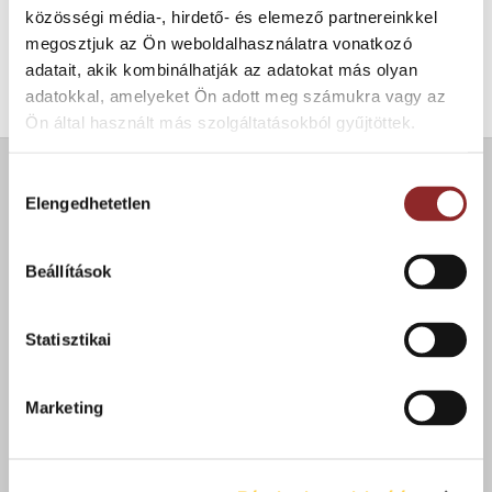
közösségi média-, hirdető- és elemező partnereinkkel
BIZTONSÁGI KANNÁK
megosztjuk az Ön weboldalhasználatra vonatkozó
Justrite acél biztonsági kanna
adatait, akik kombinálhatják az adatokat más olyan
adatokkal, amelyeket Ön adott meg számukra vagy az
Ön által használt más szolgáltatásokból gyűjtöttek.
Hozzájárulás
ÚJDONSÁGOK
Elengedhetetlen
kiválasztása
Cleartex Hercules extrém teherbírású
Beállítások
alumínium szennyfogó
Statisztikai
Cleartex Lawell nagy teherbírású alumínium
szennyfogó
Marketing
WorkZone szennyfogó szőnyeg