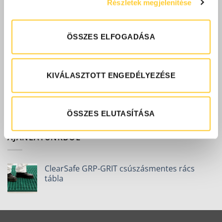
Részletek megjelenítése
CleanZone szennyfogó szőnyeg
ÖSSZES ELFOGADÁSA
NÉPSZERŰ TERMÉKEK
KIVÁLASZTOTT ENGEDÉLYEZÉSE
ClearSafe GRP-GRIT csúszásmentes rács
tábla
ÖSSZES ELUTASÍTÁSA
AJÁNLATUNKBÓL
ClearSafe GRP-GRIT csúszásmentes rács
tábla