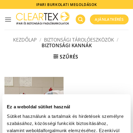
Skip
IPARI BURKOLATI MEGOLDÁSOK
to
content
AJÁNLATKÉRÉS
KEZDŐLAP
/
BIZTONSÁGI TÁROLÓESZKÖZÖK
/
BIZTONSÁGI KANNÁK
SZŰRÉS
Ez a weboldal sütiket használ
Sütiket használunk a tartalmak és hirdetések személyre
szabásához, közösségi funkciók biztosításához,
valamint weboldalforgalmunk elemzéséhez. Ezenkívül