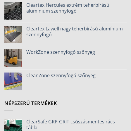
Cleartex Hercules extrém teherbírású
alumínium szennyfogó
Cleartex Lawell nagy teherbírású alumínium
szennyfogó
WorkZone szennyfogó szőnyeg
CleanZone szennyfogó szőnyeg
NÉPSZERŰ TERMÉKEK
ClearSafe GRP-GRIT csúszásmentes rács
tábla