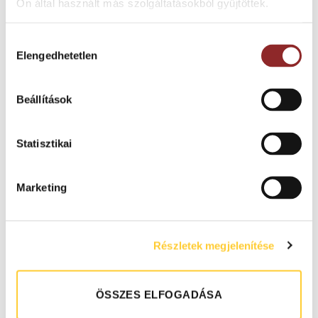
Ön által használt más szolgáltatásokból gyűjtöttek.
IPARI PADLÓBURKOLATOK
IPARI PADLÓBURKOLATOK
Gerflor Mipolam EL5
Gerflor Mipolam Robust EL7
elektrosztatikus vinyl
elektrosztatikus vinyl
Hozzájárulás
padlóburkolat
padlóburkolat
Elengedhetetlen
kiválasztása
Beállítások
Statisztikai
Marketing
IPARI PADLÓBURKOLATOK
IPARI PADLÓBURKOLATOK
Részletek megjelenítése
Mágneses szőnyeg
Mágneses tisztító zóna MCZ
rozsdamentes acél
lábtörlővel MM
ÖSSZES ELFOGADÁSA