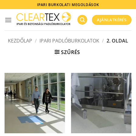
Skip
IPARI BURKOLATI MEGOLDÁSOK
to
content
AJÁNLATKÉRÉS
KEZDŐLAP
/
IPARI PADLÓBURKOLATOK
/
2. OLDAL
SZŰRÉS