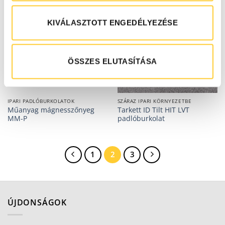
KIVÁLASZTOTT ENGEDÉLYEZÉSE
ÖSSZES ELUTASÍTÁSA
IPARI PADLÓBURKOLATOK
SZÁRAZ IPARI KÖRNYEZETBE
Műanyag mágnesszőnyeg
Tarkett ID Tilt HIT LVT
MM-P
padlóburkolat
1
2
3
ÚJDONSÁGOK