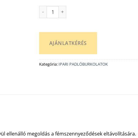
Műanyag mágnesszőnyeg MM-P mennyiség
AJÁNLATKÉRÉS
Kategória:
IPARI PADLÓBURKOLATOK
ül ellenálló megoldás a fémszennyeződések eltávolítására.