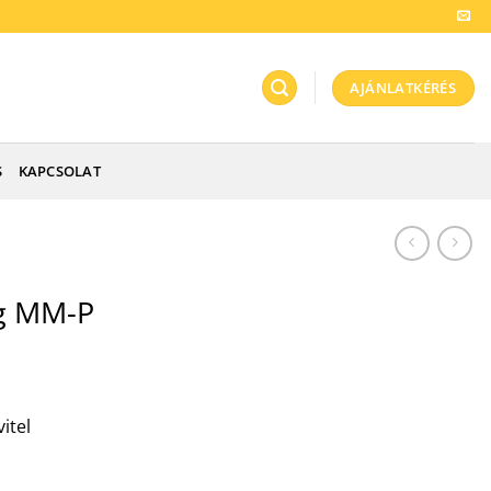
AJÁNLATKÉRÉS
S
KAPCSOLAT
g MM-P
itel