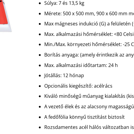
Súlya: 7 és 13,5 kg
Mérete: 500 x 500 mm, 900 x 600 mm m
Max mágneses indukció (G) a felületén (
Max. alkalmazási hőmérséklet: <80 Cels
Min./Max. környezeti hőmérséklet: -25 C
Borítás anyaga: (amely érintkezik az anya
Max. alkalmazási időtartam: 24 h
Jótállás: 12 hónap
Opcionális kiegészítő: acélrács
Kiváló minőségű műanyag kialakítás (ki
A vezető élek és az alacsony magasságú 
A fedőfólia könnyű tisztítást biztosít
Rozsdamentes acél hálós változatban is