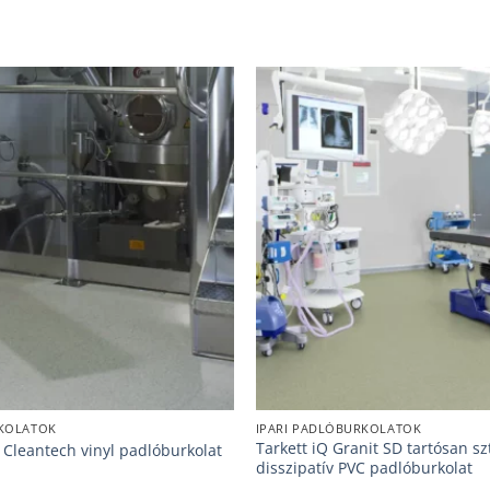
RKOLATOK
IPARI PADLÓBURKOLATOK
Tarkett iQ Granit SD tartósan sz
5 Cleantech vinyl padlóburkolat
disszipatív PVC padlóburkolat