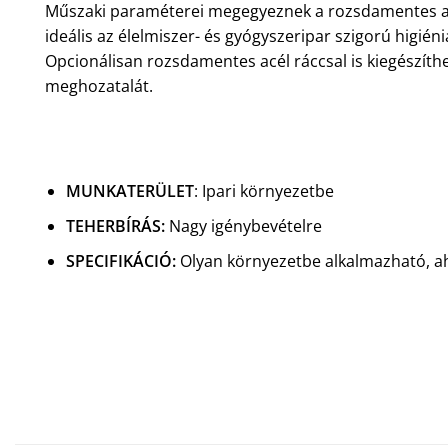
Műszaki paraméterei megegyeznek a rozsdamentes acél 
ideális az élelmiszer- és gyógyszeripar szigorú higién
Opcionálisan rozsdamentes acél ráccsal is kiegészíth
meghozatalát.
MUNKATERÜLET
: Ipari környezetbe
TEHERBÍRÁS
:
Nagy igénybevételre
SPECIFIKÁCIÓ:
Olyan környezetbe alkalmazható, ah