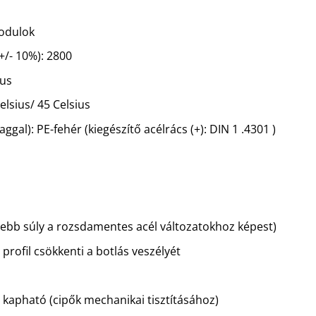
odulok
+/- 10%): 2800
ius
elsius/ 45 Celsius
ggal): PE-fehér (kiegészítő acélrács (+): DIN 1 .4301 )
sebb súly a rozsdamentes acél változatokhoz képest)
profil csökkenti a botlás veszélyét
 kapható (cipők mechanikai tisztításához)