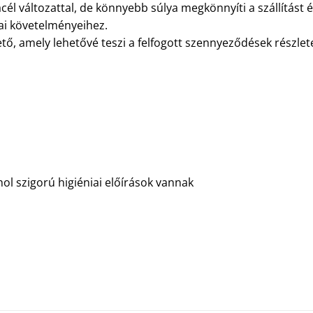
változattal, de könnyebb súlya megkönnyíti a szállítást és 
iai követelményeihez.
ető, amely lehetővé teszi a felfogott szennyeződések részle
ol szigorú higiéniai előírások vannak