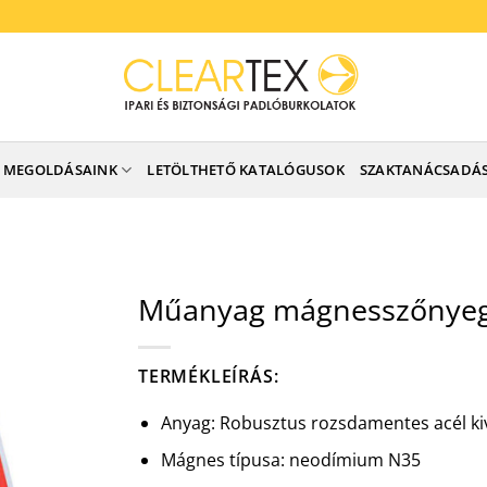
MEGOLDÁSAINK
LETÖLTHETŐ KATALÓGUSOK
SZAKTANÁCSADÁ
Műanyag mágnesszőnye
TERMÉKLEÍRÁS:
Anyag: Robusztus rozsdamentes acél kiv
Mágnes típusa: neodímium N35