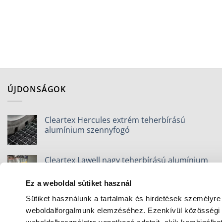
ÚJDONSÁGOK
Cleartex Hercules extrém teherbírású
alumínium szennyfogó
Cleartex Lawell nagy teherbírású alumínium
szennyfogó
Ez a weboldal sütiket használ
WorkZone szennyfogó szőnyeg
Sütiket használunk a tartalmak és hirdetések személyre
weboldalforgalmunk elemzéséhez. Ezenkívül közösségi m