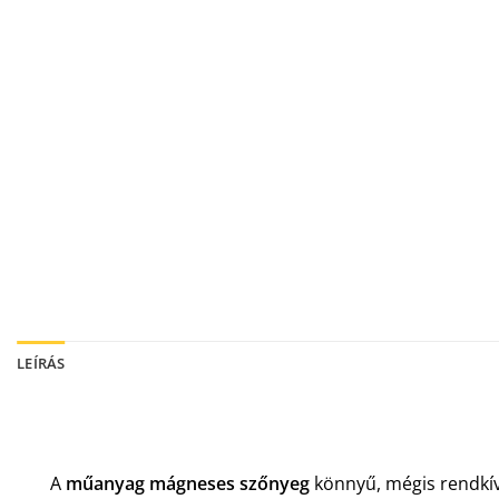
LEÍRÁS
A
műanyag mágneses szőnyeg
könnyű, mégis rendkív