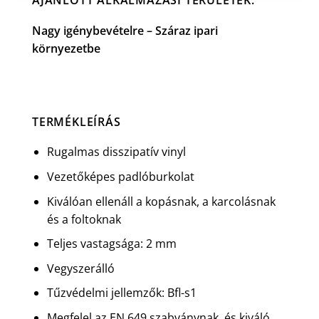
AJÁNLOTT ALKALMAZÁSI TERÜLETEK:
Nagy igénybevételre – Száraz ipari
környezetbe
TERMÉKLEÍRÁS
Rugalmas disszipatív vinyl
Vezetőképes padlóburkolat
Kiválóan ellenáll a kopásnak, a karcolásnak
és a foltoknak
Teljes vastagsága: 2 mm
Vegyszerálló
Tűzvédelmi jellemzők: Bfl-s1
Megfelel az EN 649 szabványnak, és kiváló