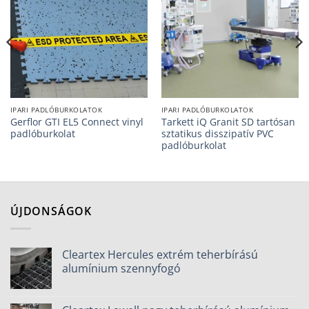
IPARI PADLÓBURKOLATOK
IPARI PADLÓBURKOLATOK
Gerflor GTI EL5 Connect vinyl
Tarkett iQ Granit SD tartósan
padlóburkolat
sztatikus disszipatív PVC
padlóburkolat
ÚJDONSÁGOK
Cleartex Hercules extrém teherbírású
alumínium szennyfogó