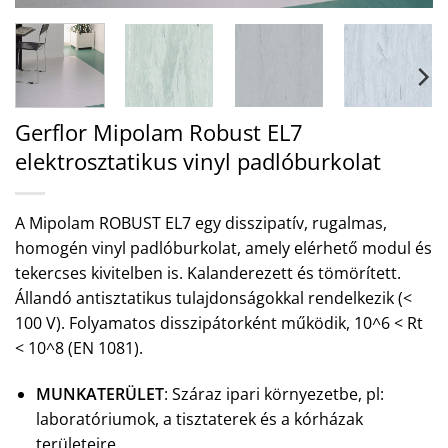
Gerflor Mipolam Robust EL7
elektrosztatikus vinyl padlóburkolat
A Mipolam ROBUST EL7 egy disszipatív, rugalmas,
homogén vinyl padlóburkolat, amely elérhető modul és
tekercses kivitelben is. Kalanderezett és tömörített.
Állandó antisztatikus tulajdonságokkal rendelkezik (<
100 V). Folyamatos disszipátorként működik, 10^6 < Rt
< 10^8 (EN 1081).
MUNKATERÜLET
: Száraz ipari környezetbe, pl:
laboratóriumok, a tisztaterek és a kórházak
területeire