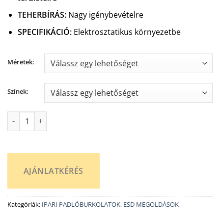
TEHERBÍRÁS
:
Nagy igénybevételre
SPECIFIKÁCIÓ:
Elektrosztatikus környezetbe
Méretek:
Színek:
Gerflor Mipolam Robust EL7 elektrosztatikus vinyl padlóburko
AJÁNLATKÉRÉS
Kategóriák:
IPARI PADLÓBURKOLATOK
,
ESD MEGOLDÁSOK