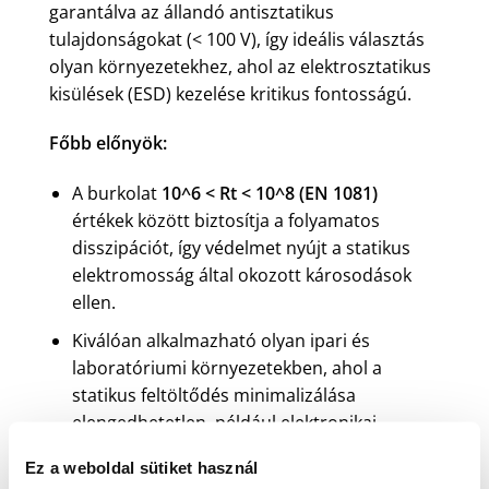
garantálva az állandó antisztatikus
tulajdonságokat (< 100 V), így ideális választás
olyan környezetekhez, ahol az elektrosztatikus
kisülések (ESD) kezelése kritikus fontosságú.
Főbb előnyök:
A burkolat
10^6 < Rt < 10^8 (EN 1081)
értékek között biztosítja a folyamatos
disszipációt, így védelmet nyújt a statikus
elektromosság által okozott károsodások
ellen.
Kiválóan alkalmazható olyan ipari és
laboratóriumi környezetekben, ahol a
statikus feltöltődés minimalizálása
elengedhetetlen, például elektronikai
gyártóüzemekben, kórházakban és tiszta
Ez a weboldal sütiket használ
szobákban.