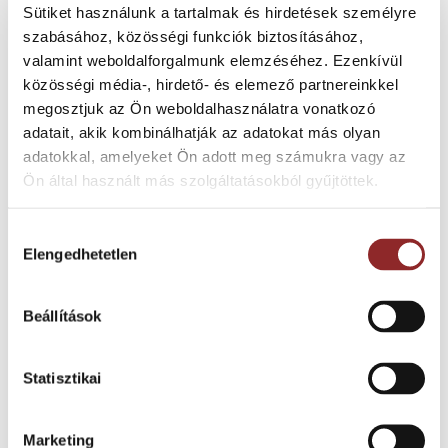
Sütiket használunk a tartalmak és hirdetések személyre
A termék tartósságának köszönhetően
szabásához, közösségi funkciók biztosításához,
rendkívül ellenáll a mechanikai és vegyi
valamint weboldalforgalmunk elemzéséhez. Ezenkívül
igénybevétellel szemben
, könnyű
közösségi média-, hirdető- és elemező partnereinkkel
karbantartani, és könnyen tisztítható.
megosztjuk az Ön weboldalhasználatra vonatkozó
Fenntartása egyszerű és gazdaságos, mivel
adatait, akik kombinálhatják az adatokat más olyan
a sima felület segíti megelőzni a
adatokkal, amelyeket Ön adott meg számukra vagy az
Ön által használt más szolgáltatásokból gyűjtöttek.
szennyeződések felhalmozódását.
A
Mipolam Robust EL7
padló kényelmes és
Hozzájárulás
ergonomikus
, csökkentve a hosszú órákon
Elengedhetetlen
kiválasztása
át történő gyaloglás okozta fáradtságot,
miközben biztosítja a szükséges védelmet és
komfortot a munkahelyi környezetben.
Beállítások
A padlóburkolat különböző
színválasztékokban elérhető
, így könnyen
Statisztikai
illeszkedik a különböző belsőépítészeti
igényekhez, miközben megfelel a
Marketing