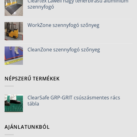
Cleartex Lawell nagy teherbírású alumínium
szennyfogó
WorkZone szennyfogó szőnyeg
CleanZone szennyfogó szőnyeg
NÉPSZERŰ TERMÉKEK
ClearSafe GRP-GRIT csúszásmentes rács
tábla
AJÁNLATUNKBÓL