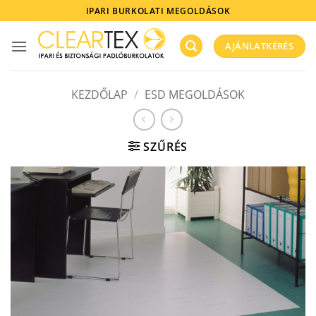
Skip
IPARI BURKOLATI MEGOLDÁSOK
to
content
AJÁNLATKÉRÉS
KEZDŐLAP
/
ESD MEGOLDÁSOK
SZŰRÉS