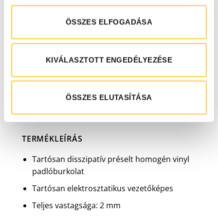
környezetbarát, és a gyártási folyamat során
alkalmazott alacsony VOC emisszió biztosítja,
ÖSSZES ELFOGADÁSA
hogy megfeleljen a szigorú fenntarthatósági
követelményeknek.
KIVÁLASZTOTT ENGEDÉLYEZÉSE
AJÁNLOTT ALKALMAZÁSI TERÜLETEK:
Nagy igénybevételre
ÖSSZES ELUTASÍTÁSA
TERMÉKLEÍRÁS
Tartósan disszipatív préselt homogén vinyl
padlóburkolat
Tartósan elektrosztatikus vezetőképes
Teljes vastagsága: 2 mm