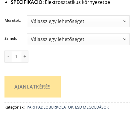
SPECIFIKÁCIÓ:
Elektrosztatikus környezetbe
Méretek:
Színek:
Tarkett iQ Granit SD tartósan sztatikus disszipatív PVC padló
AJÁNLATKÉRÉS
Kategóriák:
IPARI PADLÓBURKOLATOK
,
ESD MEGOLDÁSOK