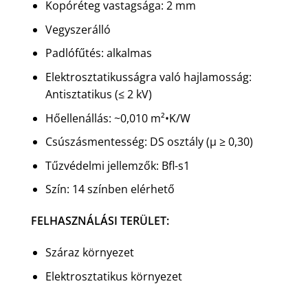
Kopóréteg vastagsága: 2 mm
Vegyszerálló
Padlófűtés: alkalmas
Elektrosztatikusságra való hajlamosság:
Antisztatikus (≤ 2 kV)
Hőellenállás: ~0,010 m²•K/W
Csúszásmentesség: DS osztály (µ ≥ 0,30)
Tűzvédelmi jellemzők: Bfl-s1
Szín: 14 színben elérhető
FELHASZNÁLÁSI TERÜLET:
Száraz környezet
Elektrosztatikus környezet