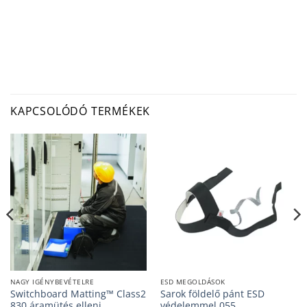
KAPCSOLÓDÓ TERMÉKEK
NAGY IGÉNYBEVÉTELRE
ESD MEGOLDÁSOK
Switchboard Matting™ Class2
Sarok földelő pánt ESD
830 áramütés elleni
védelemmel 055