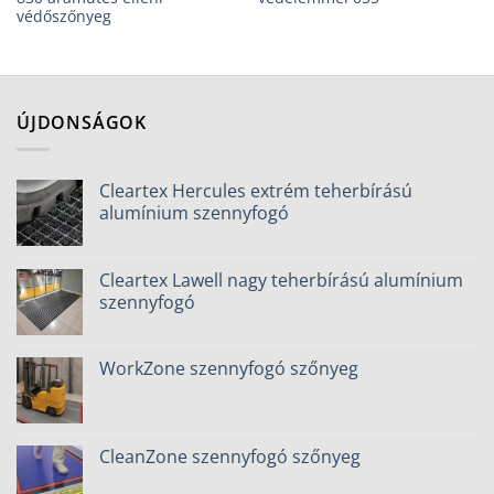
védőszőnyeg
ÚJDONSÁGOK
Cleartex Hercules extrém teherbírású
alumínium szennyfogó
Cleartex Lawell nagy teherbírású alumínium
szennyfogó
WorkZone szennyfogó szőnyeg
CleanZone szennyfogó szőnyeg