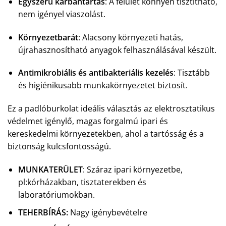
Egyszerű karbantartás
: A felület könnyen tisztítható,
nem igényel viaszolást.
Környezetbarát
: Alacsony környezeti hatás,
újrahasznosítható anyagok felhasználásával készült.
Antimikrobiális és antibakteriális kezelés
: Tisztább
és higiénikusabb munkakörnyezetet biztosít.
Ez a padlóburkolat ideális választás az elektrosztatikus
védelmet igénylő, magas forgalmú ipari és
kereskedelmi környezetekben, ahol a tartósság és a
biztonság kulcsfontosságú.
MUNKATERÜLET
: Száraz ipari környezetbe,
pl:kórházakban, tisztaterekben és
laboratóriumokban.
TEHERBÍRÁS
:
Nagy igénybevételre