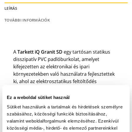
LEÍRÁS
TOVÁBBI INFORMÁCIÓK
A
Tarkett iQ Granit SD
egy tartósan statikus
disszipatív PVC padlóburkolat, amelyet
kifejezetten az elektronikai és ipari
környezetekben való használatra fejlesztettek
ki, ahol az elektrosztatikus feltöltődés
elkerülése kritikus fontosságú. Az
SD
(Static
Dissipative) változat garantálja a statikus töltés
Ez a weboldal sütiket használ
folyamatos elvezetését, miközben biztosítja a
Sütiket használunk a tartalmak és hirdetések személyre
szükséges vezetőképességet az
szabásához, közösségi funkciók biztosításához,
elektrosztatikus kockázatok minimalizálása
valamint weboldalforgalmunk elemzéséhez. Ezenkívül
érdekében.
közösségi média-, hirdető- és elemező partnereinkkel