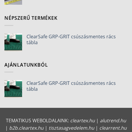
NÉPSZERŰ TERMÉKEK
ClearSafe GRP-GRIT csúszásmentes rács
tábla
AJÁNLATUNKBÓL
ClearSafe GRP-GRIT csúszásmentes rács
tábla
TEMATIKUS WEBOLDALAINK:
cleartex.hu
|
alutrend.hu
|
b2b.cleartex.hu
|
tisztasagvedelem.hu
|
clearrent.hu