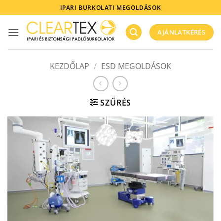
Skip
IPARI BURKOLATI MEGOLDÁSOK
to
content
AJÁNLATKÉRÉS
KEZDŐLAP
/
ESD MEGOLDÁSOK
SZŰRÉS