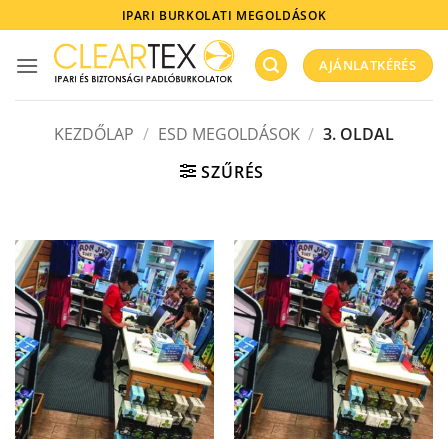
Skip
IPARI BURKOLATI MEGOLDÁSOK
to
content
AJÁNLATKÉRÉS
KEZDŐLAP
/
ESD MEGOLDÁSOK
/
3. OLDAL
SZŰRÉS