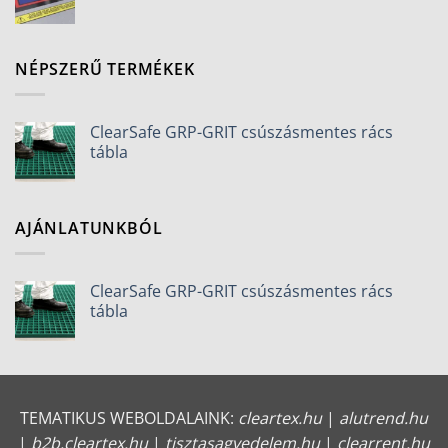
NÉPSZERŰ TERMÉKEK
ClearSafe GRP-GRIT csúszásmentes rács
tábla
AJÁNLATUNKBÓL
ClearSafe GRP-GRIT csúszásmentes rács
tábla
TEMATIKUS WEBOLDALAINK:
cleartex.hu
|
alutrend.hu
|
b2b.cleartex.hu
|
tisztasagvedelem.hu
|
clearrent.hu