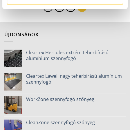
1
2
3
ÚJDONSÁGOK
Cleartex Hercules extrém teherbírású
alumínium szennyfogó
Cleartex Lawell nagy teherbírású alumínium
szennyfogó
WorkZone szennyfogó szőnyeg
CleanZone szennyfogó szőnyeg