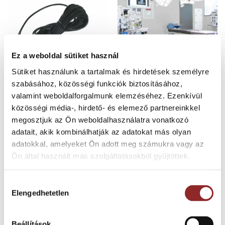
Ez a weboldal sütiket használ
Sütiket használunk a tartalmak és hirdetések személyre
szabásához, közösségi funkciók biztosításához,
ESD MEGOLDÁSOK
IPARI PADLÓBURKOLATOK
valamint weboldalforgalmunk elemzéséhez. Ezenkívül
Szőnyeg földelő kábel ESD
Tarkett iQ Granit SD tartósan
védelemmel 051
sztatikus disszipatív PVC
közösségi média-, hirdető- és elemező partnereinkkel
padlóburkolat
megosztjuk az Ön weboldalhasználatra vonatkozó
adatait, akik kombinálhatják az adatokat más olyan
adatokkal, amelyeket Ön adott meg számukra vagy az
Ön által használt más szolgáltatásokból gyűjtöttek.
Hozzájárulás
Elengedhetetlen
kiválasztása
Beállítások