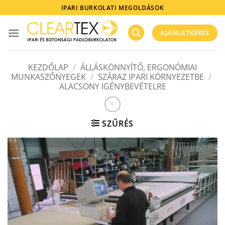
Skip
IPARI BURKOLATI MEGOLDÁSOK
to
content
AJÁNLATKÉRÉS
KEZDŐLAP
/
ÁLLÁSKÖNNYÍTŐ, ERGONÓMIAI
MUNKASZŐNYEGEK
/
SZÁRAZ IPARI KÖRNYEZETBE
/
ALACSONY IGÉNYBEVÉTELRE
SZŰRÉS