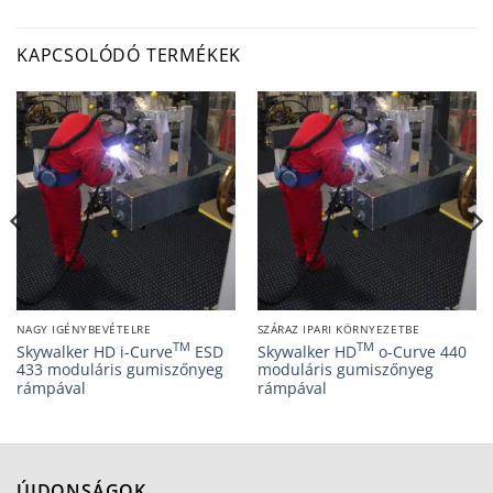
KAPCSOLÓDÓ TERMÉKEK
NAGY IGÉNYBEVÉTELRE
SZÁRAZ IPARI KÖRNYEZETBE
TM
TM
Skywalker HD i-Curve
ESD
Skywalker HD
o-Curve 440
433 moduláris gumiszőnyeg
moduláris gumiszőnyeg
rámpával
rámpával
ÚJDONSÁGOK