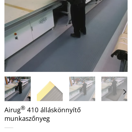
®
Airug
410 álláskönnyítő
munkaszőnyeg