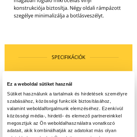
magában foglaló mikrocellás vinyl
konstrukciója biztosítja. Négy oldali rámpázott
szegélye minimalizálja a botlásveszélyt.
SPECIFIKÁCIÓK
Ez a weboldal sütiket használ
Sütiket használunk a tartalmak és hirdetések személyre
KÖNNYŰ TEHERBÍRÁS
FÁRADTSÁG
szabásához, közösségi funkciók biztosításához,
CSÖKKENTŐ
valamint weboldalforgalmunk elemzéséhez. Ezenkívül
közösségi média-, hirdető- és elemező partnereinkkel
megosztjuk az Ön weboldalhasználatra vonatkozó
adatait, akik kombinálhatják az adatokat más olyan