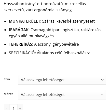
Hosszában irányított bordázatú, mikrocellás
szerkezetű, zárt ergonómiai szőnyeg.
MUNKATERÜLET
:
S
záraz, kevésbé szennyezett
IPARÁGAK
:
C
somagoló ipar, logisztika, raktározás,
egyéb álló munkavégzés
TEHERBÍRÁS
:
Al
acsony igénybevételre
SPECIFIKÁCIÓ:
Általános célú felhasználásra
Szín
Méret
Airug® 410 álláskönnyítő munkaszőnyeg mennyiség