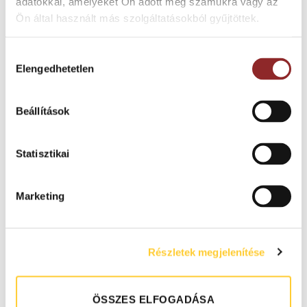
adatokkal, amelyeket Ön adott meg számukra vagy az
CSÚSZÁSGÁTLÓ
VÉDELEM
Ön által használt más szolgáltatásokból gyűjtöttek.
Hozzájárulás
Elengedhetetlen
kiválasztása
SZIGETELŐ
Beállítások
Statisztikai
VÁLASZHATÓ
Marketing
Részletek megjelenítése
STANDARD MÉRETEK
TEKERCSES KIVITEL
ÖSSZES ELFOGADÁSA