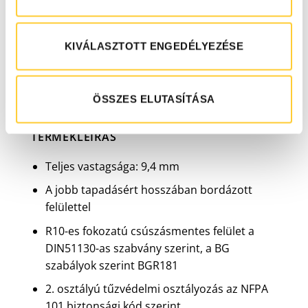
EGYEDI MÉRETRE
KIVÁLASZTOTT ENGEDÉLYEZÉSE
ÖSSZES ELUTASÍTÁSA
TERMÉKLEÍRÁS
Teljes vastagsága: 9,4 mm
A jobb tapadásért hosszában bordázott
felülettel
R10-es fokozatú csúszásmentes felület a
DIN51130-as szabvány szerint, a BG
szabályok szerint BGR181
2. osztályú tűzvédelmi osztályozás az NFPA
101 biztonsági kód szerint