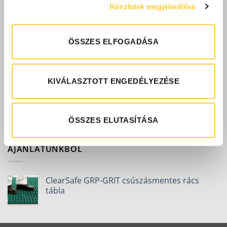
Részletek megjelenítése
CleanZone szennyfogó szőnyeg
ÖSSZES ELFOGADÁSA
NÉPSZERŰ TERMÉKEK
KIVÁLASZTOTT ENGEDÉLYEZÉSE
ClearSafe GRP-GRIT csúszásmentes rács
tábla
ÖSSZES ELUTASÍTÁSA
AJÁNLATUNKBÓL
ClearSafe GRP-GRIT csúszásmentes rács
tábla