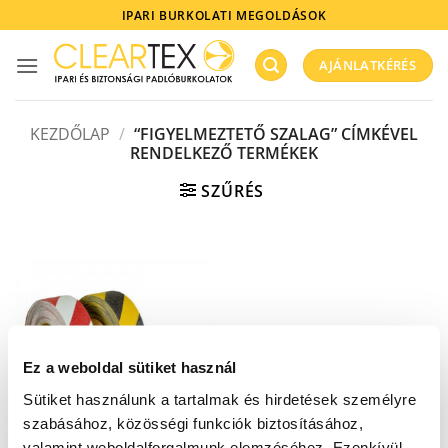
Skip
IPARI BURKOLATI MEGOLDÁSOK
to
content
AJÁNLATKÉRÉS
KEZDŐLAP
/
“FIGYELMEZTETŐ SZALAG” CÍMKÉVEL
RENDELKEZŐ TERMÉKEK
SZŰRÉS
Ez a weboldal sütiket használ
Sütiket használunk a tartalmak és hirdetések személyre
szabásához, közösségi funkciók biztosításához,
valamint weboldalforgalmunk elemzéséhez. Ezenkívül