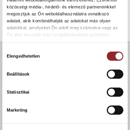
közösségi média-, hirdető- és elemező partnereinkkel
CSÚSZÁSMENTES PADLÓJELÖLÉS
ClearSafe R13 figyelmeztető
megosztjuk az Ön weboldalhasználatra vonatkozó
szalag
adatait, akik kombinálhatják az adatokat más olyan
adatokkal, amelyeket Ön adott meg számukra vagy az
Ön által használt más szolgáltatásokból gyűjtöttek.
Hozzájárulás
ÚJDONSÁGOK
Elengedhetetlen
kiválasztása
Cleartex Hercules extrém teherbírású
Beállítások
alumínium szennyfogó
Statisztikai
Cleartex Lawell nagy teherbírású alumínium
szennyfogó
Marketing
WorkZone szennyfogó szőnyeg