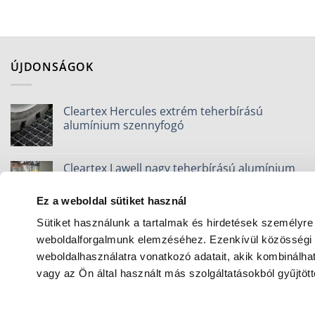
ÚJDONSÁGOK
Cleartex Hercules extrém teherbírású
alumínium szennyfogó
Cleartex Lawell nagy teherbírású alumínium
szennyfogó
Ez a weboldal sütiket használ
WorkZone szennyfogó szőnyeg
Sütiket használunk a tartalmak és hirdetések személyre
weboldalforgalmunk elemzéséhez. Ezenkívül közösségi m
weboldalhasználatra vonatkozó adatait, akik kombinálh
vagy az Ön által használt más szolgáltatásokból gyűjtött
CleanZone szennyfogó szőnyeg