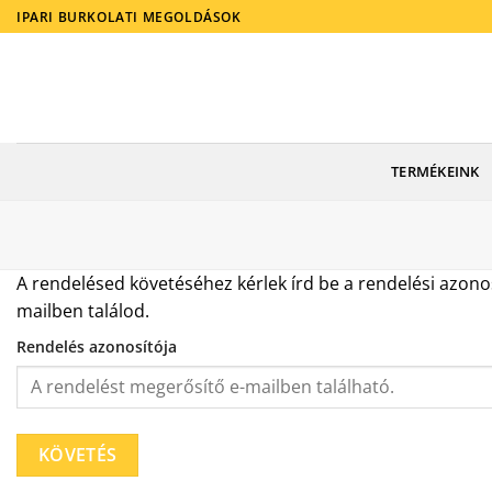
Skip
IPARI BURKOLATI MEGOLDÁSOK
to
content
TERMÉKEINK
A rendelésed követéséhez kérlek írd be a rendelési azon
mailben találod.
Rendelés azonosítója
KÖVETÉS