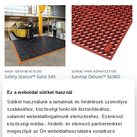
NAGY IGÉNYBEVÉTELRE
SZÁRAZ IPARI KÖRNYEZETBE
Safety Stance™ Solid 549
Sanitop Deluxe™ 563RD
Nitrilgumi szőnyeg rámpával
élelmiszeripari szőnyeg
Ez a weboldal sütiket használ
Sütiket használunk a tartalmak és hirdetések személyre
szabásához, közösségi funkciók biztosításához,
valamint weboldalforgalmunk elemzéséhez. Ezenkívül
közösségi média-, hirdető- és elemező partnereinkkel
megosztjuk az Ön weboldalhasználatra vonatkozó