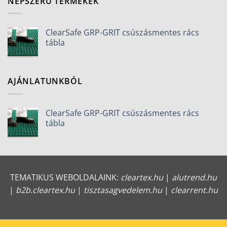
NÉPSZERŰ TERMÉKEK
ClearSafe GRP-GRIT csúszásmentes rács
tábla
AJÁNLATUNKBÓL
ClearSafe GRP-GRIT csúszásmentes rács
tábla
TEMATIKUS WEBOLDALAINK:
cleartex.hu
|
alutrend.hu
|
b2b.cleartex.hu
|
tisztasagvedelem.hu
|
clearrent.hu