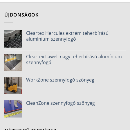
ÚJDONSÁGOK
Cleartex Hercules extrém teherbírású
alumínium szennyfogó
Cleartex Lawell nagy teherbírású alumínium
szennyfogó
WorkZone szennyfogó szőnyeg
CleanZone szennyfogó szőnyeg