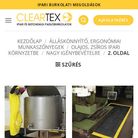
Skip
IPARI BURKOLATI MEGOLDÁSOK
to
content
AJÁNLATKÉRÉS
KEZDŐLAP
/
ÁLLÁSKÖNNYÍTŐ, ERGONÓMIAI
MUNKASZŐNYEGEK
/
OLAJOS, ZSÍROS IPARI
KÖRNYZETBE
/
NAGY IGÉNYBEVÉTELRE
/
2. OLDAL
SZŰRÉS