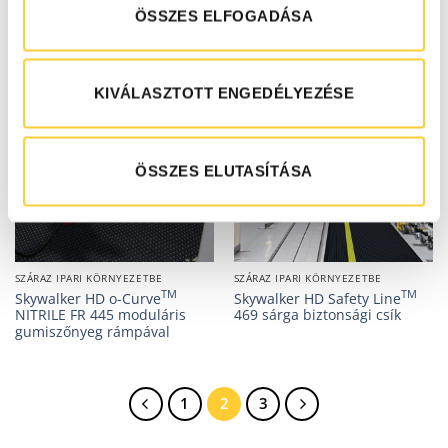
gumiszőnyeg rámpával
rámpával
ÖSSZES ELFOGADÁSA
KIVÁLASZTOTT ENGEDÉLYEZÉSE
ÖSSZES ELUTASÍTÁSA
SZÁRAZ IPARI KÖRNYEZETBE
SZÁRAZ IPARI KÖRNYEZETBE
TM
TM
Skywalker HD o-Curve
Skywalker HD Safety Line
NITRILE FR 445 moduláris
469 sárga biztonsági csík
gumiszőnyeg rámpával
1
2
3