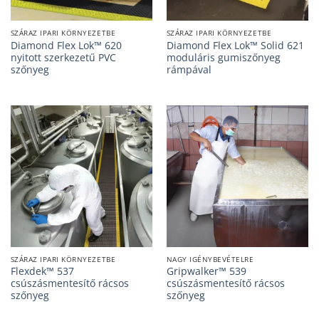
SZÁRAZ IPARI KÖRNYEZETBE
SZÁRAZ IPARI KÖRNYEZETBE
Diamond Flex Lok™ 620
Diamond Flex Lok™ Solid 621
nyitott szerkezetű PVC
moduláris gumiszőnyeg
szőnyeg
rámpával
SZÁRAZ IPARI KÖRNYEZETBE
NAGY IGÉNYBEVÉTELRE
Flexdek™ 537
Gripwalker™ 539
csúszásmentesítő rácsos
csúszásmentesítő rácsos
szőnyeg
szőnyeg